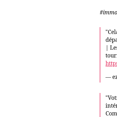
#immob
"Cel
dépa
| Le
tour
http
— e
"Vot
inté
Comm