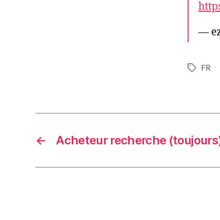
http
— e
FR
Tags
←
Acheteur recherche (toujours)