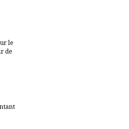
ur le
ir de
entant