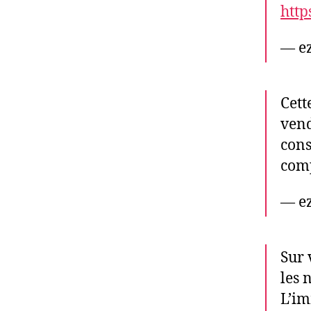
http
— e
Cett
vend
cons
com
— e
Sur 
les 
L’im