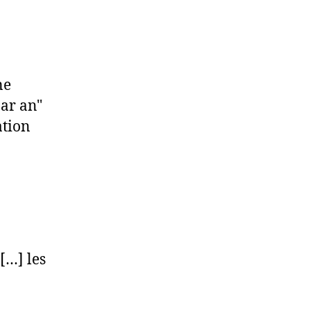
ne
par an"
ation
[…] les