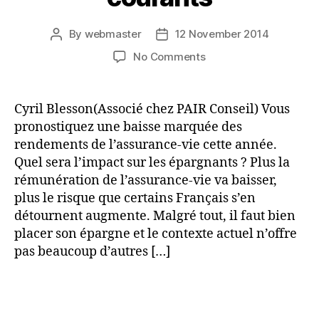
By
webmaster
12 November 2014
Post
Post
author
date
on
No Comments
Beaucoup
d’épargnants
laissent
Cyril Blesson(Associé chez PAIR Conseil) Vous
dormir
pronostiquez une baisse marquée des
leur
rendements de l’assurance-vie cette année.
argent
Quel sera l’impact sur les épargnants ? Plus la
sur
rémunération de l’assurance-vie va baisser,
des
plus le risque que certains Français s’en
comptes
courants
détournent augmente. Malgré tout, il faut bien
placer son épargne et le contexte actuel n’offre
pas beaucoup d’autres […]