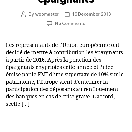
By
webmaster
18 December 2013
Post
Post
author
date
on
No Comments
En
cas
de
Les représentants de l’Union européenne ont
crise,
décidé de mettre à contribution les épargnants
les
à partir de 2016. Après la ponction des
banques
épargnants chypriotes cette année et l’idée
pourront
émise par le FMI d’une supertaxe de 10% sur le
prélever
patrimoine, l’Europe vient d’entériner la
les
dépôts
participation des déposants au renflouement
des
des banques en cas de crise grave. L’accord,
épargnants
scellé […]